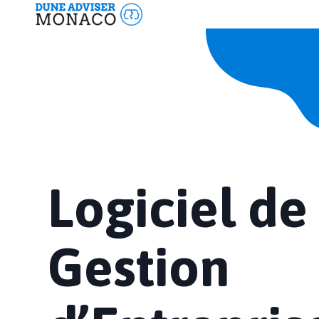
Panneau de gestion des cookies
Logiciel Gestion d'Entreprises
Logiciel Gestion d'Entreprises
Logiciel Start-Up
Logiciel Nautisme
Logiciel Evénementiel
Logiciel Immobilier
- Logiciel Gérance
Logiciel de
- Logiciel Vente-Courtage
- Logiciel Construction
Gestion
- Logiciel Facility Management
Agence Web
Agence Web