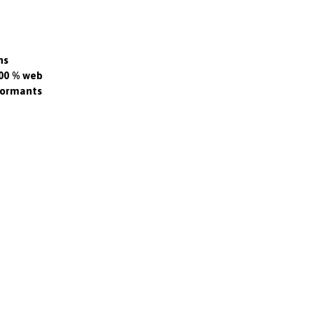
ns
100 % web
rformants