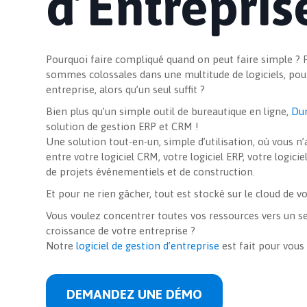
d’Entrepris
Site Internet Vitrine
Site Internet E-Commerce
Référencement
Pourquoi faire compliqué quand on peut faire simple ?
sommes colossales dans une multitude de logiciels, pour
entreprise, alors qu’un seul suffit ?
Actualités
Bien plus qu’un simple outil de bureautique en ligne,
Du
solution de gestion ERP et CRM !
Une solution tout-en-un, simple d’utilisation, où vous n
entre votre logiciel CRM, votre logiciel ERP, votre logicie
de projets événementiels et de construction.
Réalisations
Et pour ne rien gâcher, tout est stocké sur le cloud de 
Vous voulez concentrer toutes vos ressources vers un se
croissance de votre entreprise ?
Notre
logiciel de gestion d’entreprise
est fait pour vous 
DEMANDEZ UNE DÉMO