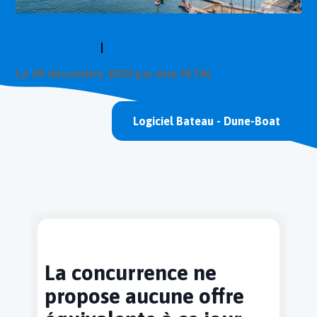
Référencement
PRESS RELEASE
|
YACHTING - NAUTISME
Le
09 décembre 2020
par Ana FETAL
Actualités
Logiciel Bateau - Dune-Boat
Réalisations
La concurrence ne
propose aucune offre