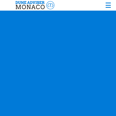
Panneau de gestion des cookies
Logiciel Gestion d'Entreprises
Logiciel Gestion d'Entreprises
Logiciel Start-Up
Logiciel Nautisme
Logiciel Evénementiel
Logiciel Immobilier
- Logiciel Gérance
- Logiciel Vente-Courtage
- Logiciel Construction
- Logiciel Facility Management
Agence Web
Agence Web
Site Internet Vitrine
Site Internet E-Commerce