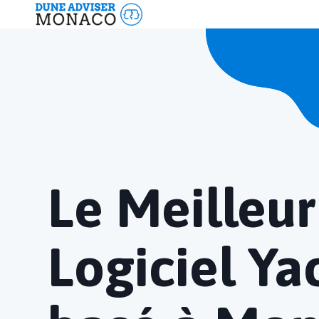
Panneau de gestion des cookies
Logiciel Gestion d'Entreprises
Logiciel Gestion d'Entreprises
Logiciel Start-Up
Logiciel Nautisme
Logiciel Evénementiel
Logiciel Immobilier
- Logiciel Gérance
Le Meilleur
- Logiciel Vente-Courtage
- Logiciel Construction
Logiciel Ya
- Logiciel Facility Management
Agence Web
Agence Web