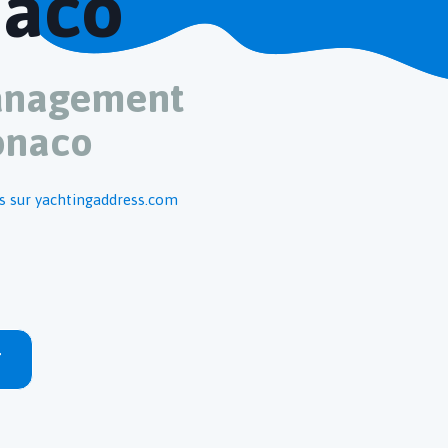
naco
Management
onaco
s sur yachtingaddress.com
T
Contact