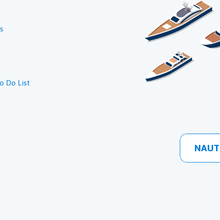
ts
o Do List
NAUTI