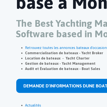
basé à Mo
Site Internet Vitrine
Site Internet E-Commerce
Référencement
The Best Yachting 
Software based in M
Actualités
Retrouvez toutes les annonces bateaux d'occasion
Commercialisation de bateaux - Yacht Broker
Location de bateaux - Yacht Charter
Gestion de bateaux - Yacht Management
Réalisations
Audit et Évaluation de bateaux - Boat Sales
DEMANDE D'INFORMATIONS DUNE BOA
Actualités