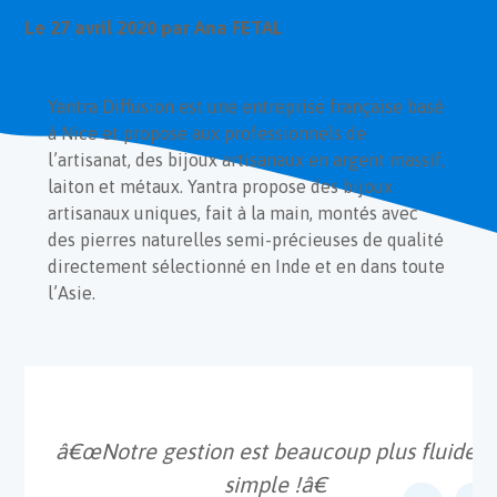
Référencement
Le
27 avril 2020
par Ana FETAL
Yantra Diffusion est une entreprise française basé
Actualités
à Nice et propose aux professionnels de
l’artisanat, des bijoux artisanaux en argent massif,
laiton et métaux. Yantra propose des bijoux
artisanaux uniques, fait à la main, montés avec
des pierres naturelles semi-précieuses de qualité
directement sélectionné en Inde et en dans toute
Réalisations
l’Asie.
Contact
â€œNotre gestion est beaucoup plus fluide e
simple !â€